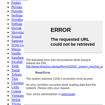
Pashto
Persian
Punjabi
Serbian
Sesotho
Sinhala
Slovak
Slovenian
Somali
Samoan
Scots Gaelic
Shona
Sindhi
Sundanese
Swahili
Tajik
Tamil
Telugu
Thai
Ukrainian
Urdu
Uzbek
Vietnamese
Welsh
Xhosa