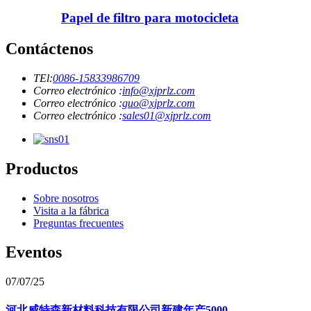
Papel de filtro para motocicleta
Contáctenos
TEl:
0086-15833986709
Correo electrónico :
info@xjprlz.com
Correo electrónico :
guo@xjprlz.com
Correo electrónico :
sales01@xjprlz.com
Productos
Sobre nosotros
Visita a la fábrica
Preguntas frecuentes
Eventos
07/07/25
河北威特森新材料科技有限公司新建年产5000...