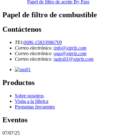
Papel de filtro de aceite By Pass
Papel de filtro de combustible
Contáctenos
TEl:
0086-15833986709
Correo electrónico :
info@xjprlz.com
Correo electrónico :
guo@xjprlz.com
Correo electrónico :
sales01@xjprlz.com
Productos
Sobre nosotros
Visita a la fábrica
Preguntas frecuentes
Eventos
07/07/25