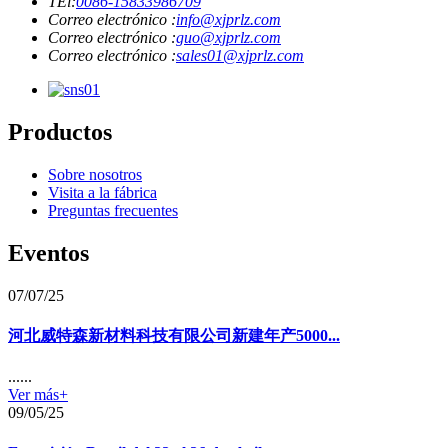
TEl:
0086-15833986709
Correo electrónico :
info@xjprlz.com
Correo electrónico :
guo@xjprlz.com
Correo electrónico :
sales01@xjprlz.com
Productos
Sobre nosotros
Visita a la fábrica
Preguntas frecuentes
Eventos
07/07/25
河北威特森新材料科技有限公司新建年产5000...
......
Ver más+
09/05/25