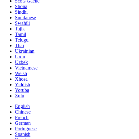
Scots Gaelic
Shona
Sindhi
Sundanese
Swahili
Tajik
Tamil
Telugu
Thai
Ukrainian
Urdu
Uzbek
Vietnamese
Welsh
Xhosa
Yiddish
Yoruba
Zulu
English
Chinese
French
German
Portuguese
Spanish