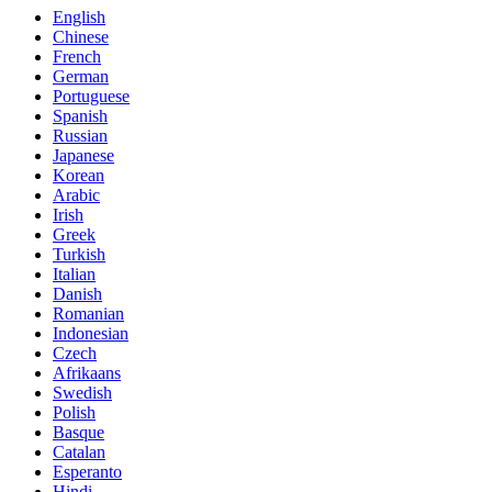
English
Chinese
French
German
Portuguese
Spanish
Russian
Japanese
Korean
Arabic
Irish
Greek
Turkish
Italian
Danish
Romanian
Indonesian
Czech
Afrikaans
Swedish
Polish
Basque
Catalan
Esperanto
Hindi