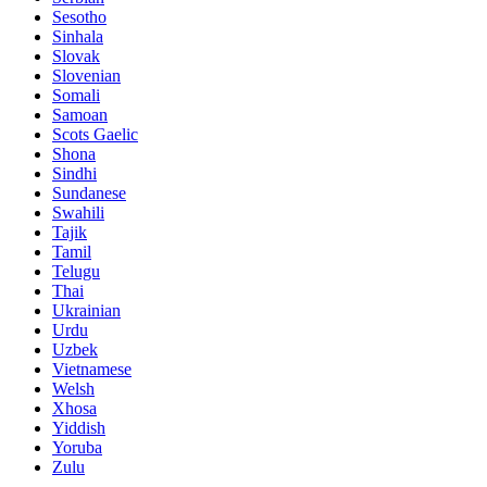
Sesotho
Sinhala
Slovak
Slovenian
Somali
Samoan
Scots Gaelic
Shona
Sindhi
Sundanese
Swahili
Tajik
Tamil
Telugu
Thai
Ukrainian
Urdu
Uzbek
Vietnamese
Welsh
Xhosa
Yiddish
Yoruba
Zulu