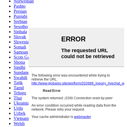
Norwegian
Pashto
Persian
Punjabi
Serbian
Sesotho
Sinhala
Slovak
Slovenian
Somali
Samoan
Scots Gaelic
Shona
Sindhi
Sundanese
Swahili
Tajik
Tamil
Telugu
Thai
Ukrainian
Urdu
Uzbek
Vietnamese
Welsh