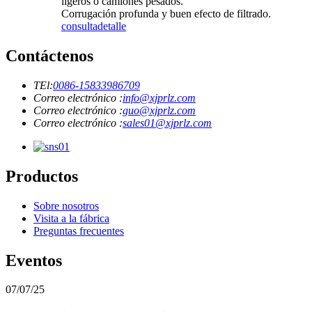
ligeros o camiones pesados.
Corrugación profunda y buen efecto de filtrado.
consulta
detalle
Contáctenos
TEl:
0086-15833986709
Correo electrónico :
info@xjprlz.com
Correo electrónico :
guo@xjprlz.com
Correo electrónico :
sales01@xjprlz.com
Productos
Sobre nosotros
Visita a la fábrica
Preguntas frecuentes
Eventos
07/07/25