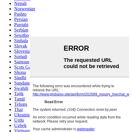
Nepali
Norwegian
Pashto
Persian
Punjabi
Serbian
Sesotho
Sinhala
Slovak
Slovenian
Somali
Samoan
Scots Gaelic
Shona
Sindhi
Sundanese
Swahili
Tajik
Tamil
Telugu
Thai
Ukrainian
Urdu
Uzbek
Vietnamese